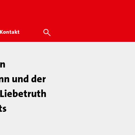
Kontakt
en
nn und der
 Liebetruth
ts