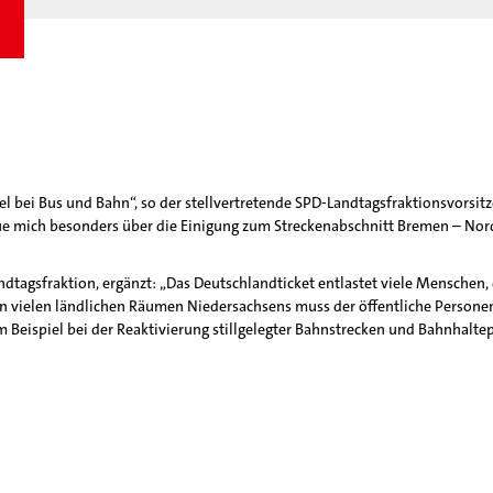
 bei Bus und Bahn“, so der stellvertretende SPD-Landtagsfraktionsvorsi
freue mich besonders über die Einigung zum Streckenabschnitt Bremen – Nor
andtagsfraktion, ergänzt: „Das Deutschlandticket entlastet viele Menschen,
 in vielen ländlichen Räumen Niedersachsens muss der öffentliche Persone
m Beispiel bei der Reaktivierung stillgelegter Bahnstrecken und Bahnhalt