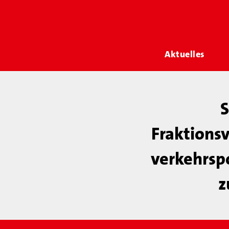
Aktuelles
S
Fraktions
verkehrspo
z