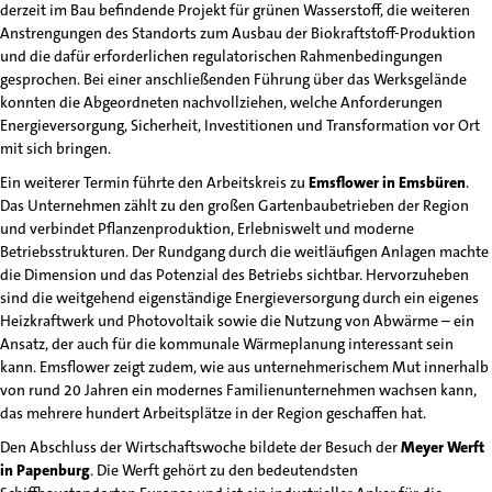
derzeit im Bau befindende Projekt für grünen Wasserstoff, die weiteren
Anstrengungen des Standorts zum Ausbau der Biokraftstoff-Produktion
und die dafür erforderlichen regulatorischen Rahmenbedingungen
gesprochen. Bei einer anschließenden Führung über das Werksgelände
konnten die Abgeordneten nachvollziehen, welche Anforderungen
Energieversorgung, Sicherheit, Investitionen und Transformation vor Ort
mit sich bringen.
Ein weiterer Termin führte den Arbeitskreis zu
Emsflower in Emsbüren
.
Das Unternehmen zählt zu den großen Gartenbaubetrieben der Region
und verbindet Pflanzenproduktion, Erlebniswelt und moderne
Betriebsstrukturen. Der Rundgang durch die weitläufigen Anlagen machte
die Dimension und das Potenzial des Betriebs sichtbar. Hervorzuheben
sind die weitgehend eigenständige Energieversorgung durch ein eigenes
Heizkraftwerk und Photovoltaik sowie die Nutzung von Abwärme – ein
Ansatz, der auch für die kommunale Wärmeplanung interessant sein
kann. Emsflower zeigt zudem, wie aus unternehmerischem Mut innerhalb
von rund 20 Jahren ein modernes Familienunternehmen wachsen kann,
das mehrere hundert Arbeitsplätze in der Region geschaffen hat.
Den Abschluss der Wirtschaftswoche bildete der Besuch der
Meyer Werft
in Papenburg
. Die Werft gehört zu den bedeutendsten