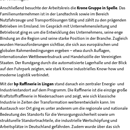
Anschließend besuchte der Arbeitskreis die
Krone Gruppe in Spelle
. Das
Familienunternehmen ist in der Landtechnik sowie im Bereich
Nutzfahrzeuge und Transportlösungen tätig und zählt zu den prägenden
Betrieben im Emsland. Im Gespräch mit Unternehmensleitung und
Betriebsrat ging es um die Entwicklung des Unternehmens, seine enge
Bindung an die Region und seine starke Position in der Branche. Zugleich
wurden Herausforderungen sichtbar, die sich aus europäischen und
globalen Rahmenbedingungen ergeben – etwa durch Auflagen,
internationalen Wettbewerbsdruck und Handelszölle der Vereinigten
Staaten. Der Rundgang durch die automatisierte Lagerhalle und der Blick
auf den Fuhrpark zeigten, wie stark Krone industrielles Know-how und
moderne Logistik verbindet.
Mit der
bp Raffinerie in Lingen
stand danach ein zentraler Energie- und
Industriestandort auf dem Programm. Die Raffinerie ist die einzige große
Kraftstoffraffinerie in Niedersachsen und zeigt, wie sich klassische
Industrie in Zeiten der Transformation weiterentwickeln kann. Im
Austausch vor Ort ging es unter anderem um die regionale und nationale
Bedeutung des Standorts für die Versorgungssicherheit sowie um
strukturelle Standortnachteile, die industrielle Wertschöpfung und
Arbeitsplätze in Deutschland gefährden. Zudem wurde über das sich