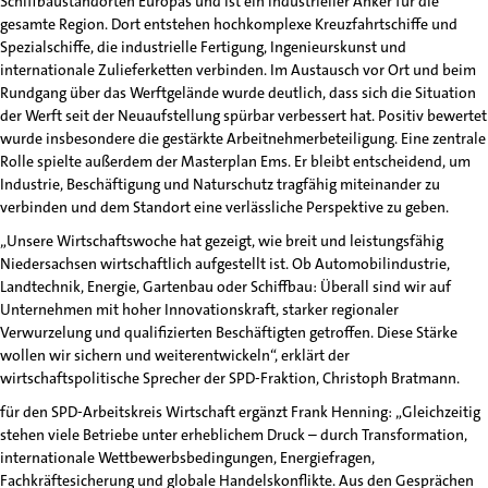
Schiffbaustandorten Europas und ist ein industrieller Anker für die
gesamte Region. Dort entstehen hochkomplexe Kreuzfahrtschiffe und
Spezialschiffe, die industrielle Fertigung, Ingenieurskunst und
internationale Zulieferketten verbinden. Im Austausch vor Ort und beim
Rundgang über das Werftgelände wurde deutlich, dass sich die Situation
der Werft seit der Neuaufstellung spürbar verbessert hat. Positiv bewertet
wurde insbesondere die gestärkte Arbeitnehmerbeteiligung. Eine zentrale
Rolle spielte außerdem der Masterplan Ems. Er bleibt entscheidend, um
Industrie, Beschäftigung und Naturschutz tragfähig miteinander zu
verbinden und dem Standort eine verlässliche Perspektive zu geben.
„Unsere Wirtschaftswoche hat gezeigt, wie breit und leistungsfähig
Niedersachsen wirtschaftlich aufgestellt ist. Ob Automobilindustrie,
Landtechnik, Energie, Gartenbau oder Schiffbau: Überall sind wir auf
Unternehmen mit hoher Innovationskraft, starker regionaler
Verwurzelung und qualifizierten Beschäftigten getroffen. Diese Stärke
wollen wir sichern und weiterentwickeln“, erklärt der
wirtschaftspolitische Sprecher der SPD-Fraktion, Christoph Bratmann.
für den SPD-Arbeitskreis Wirtschaft ergänzt Frank Henning: „Gleichzeitig
stehen viele Betriebe unter erheblichem Druck – durch Transformation,
internationale Wettbewerbsbedingungen, Energiefragen,
Fachkräftesicherung und globale Handelskonflikte. Aus den Gesprächen