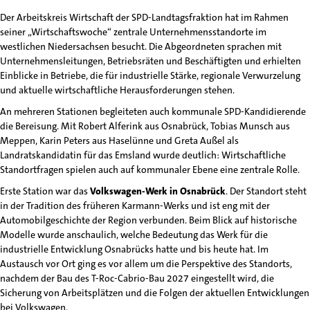
Der Arbeitskreis Wirtschaft der SPD-Landtagsfraktion hat im Rahmen
seiner „Wirtschaftswoche“ zentrale Unternehmensstandorte im
westlichen Niedersachsen besucht. Die Abgeordneten sprachen mit
Unternehmensleitungen, Betriebsräten und Beschäftigten und erhielten
Einblicke in Betriebe, die für industrielle Stärke, regionale Verwurzelung
und aktuelle wirtschaftliche Herausforderungen stehen.
An mehreren Stationen begleiteten auch kommunale SPD-Kandidierende
die Bereisung. Mit Robert Alferink aus Osnabrück, Tobias Munsch aus
Meppen, Karin Peters aus Haselünne und Greta Außel als
Landratskandidatin für das Emsland wurde deutlich: Wirtschaftliche
Standortfragen spielen auch auf kommunaler Ebene eine zentrale Rolle.
Erste Station war das
Volkswagen-Werk in Osnabrück
. Der Standort steht
in der Tradition des früheren Karmann-Werks und ist eng mit der
Automobilgeschichte der Region verbunden. Beim Blick auf historische
Modelle wurde anschaulich, welche Bedeutung das Werk für die
industrielle Entwicklung Osnabrücks hatte und bis heute hat. Im
Austausch vor Ort ging es vor allem um die Perspektive des Standorts,
nachdem der Bau des T-Roc-Cabrio-Bau 2027 eingestellt wird, die
Sicherung von Arbeitsplätzen und die Folgen der aktuellen Entwicklungen
bei Volkswagen.