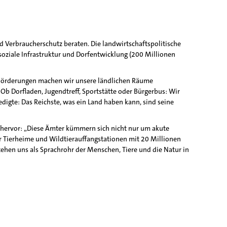
 Verbraucherschutz beraten. Die landwirtschaftspolitische
soziale Infrastruktur und Dorfentwicklung (200 Millionen
 Förderungen machen wir unsere ländlichen Räume
Ob Dorfladen, Jugendtreff, Sportstätte oder Bürgerbus: Wir
igte: Das Reichste, was ein Land haben kann, sind seine
 hervor: „Diese Ämter kümmern sich nicht nur um akute
r Tierheime und Wildtierauffangstationen mit 20 Millionen
tehen uns als Sprachrohr der Menschen, Tiere und die Natur in