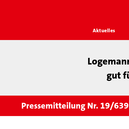
Aktuelles
Logemann 
gut f
Pressemitteilung Nr. 19/639