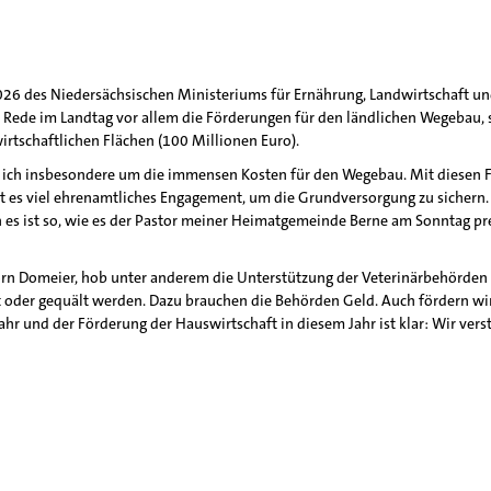
26 des Niedersächsischen Ministeriums für Ernährung, Landwirtschaft und
r Rede im Landtag vor allem die Förderungen für den ländlichen Wegebau, 
tschaftlichen Flächen (100 Millionen Euro).
ß ich insbesondere um die immensen Kosten für den Wegebau. Mit diesen
bt es viel ehrenamtliches Engagement, um die Grundversorgung zu sichern. 
es ist so, wie es der Pastor meiner Heimatgemeinde Berne am Sonntag pred
Jörn Domeier, hob unter anderem die Unterstützung der Veterinärbehörden
gt oder gequält werden. Dazu brauchen die Behörden Geld. Auch fördern wi
hr und der Förderung der Hauswirtschaft in diesem Jahr ist klar: Wir vers