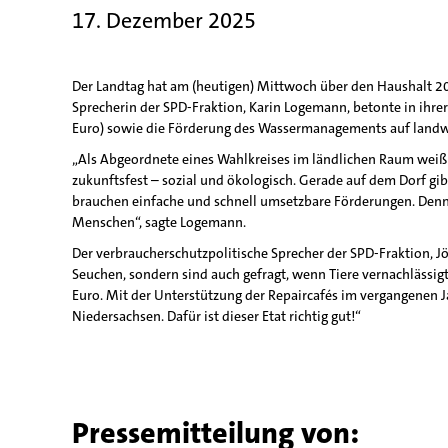
17. Dezember 2025
Der Landtag hat am (heutigen) Mittwoch über den Haushalt 20
Sprecherin der SPD-Fraktion, Karin Logemann, betonte in ihre
Euro) sowie die Förderung des Wassermanagements auf landwir
„Als Abgeordnete eines Wahlkreises im ländlichen Raum wei
zukunftsfest – sozial und ökologisch. Gerade auf dem Dorf gi
brauchen einfache und schnell umsetzbare Förderungen. Denn 
Menschen“, sagte Logemann.
Der verbraucherschutzpolitische Sprecher der SPD-Fraktion, 
Seuchen, sondern sind auch gefragt, wenn Tiere vernachlässi
Euro. Mit der Unterstützung der Repaircafés im vergangenen Ja
Niedersachsen. Dafür ist dieser Etat richtig gut!“
Pressemitteilung von: