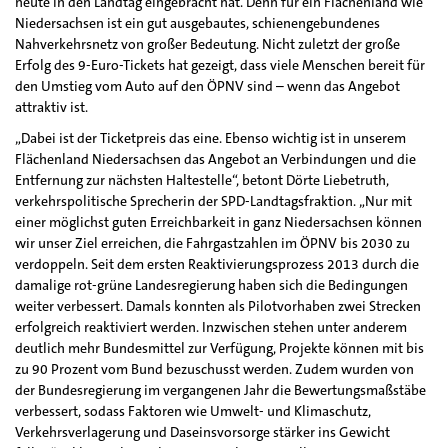
heute in den Landtag eingebracht hat. Denn für ein Flächenland wie
Niedersachsen ist ein gut ausgebautes, schienengebundenes
Nahverkehrsnetz von großer Bedeutung. Nicht zuletzt der große
Erfolg des 9-Euro-Tickets hat gezeigt, dass viele Menschen bereit für
den Umstieg vom Auto auf den ÖPNV sind – wenn das Angebot
attraktiv ist.
„Dabei ist der Ticketpreis das eine. Ebenso wichtig ist in unserem
Flächenland Niedersachsen das Angebot an Verbindungen und die
Entfernung zur nächsten Haltestelle“, betont Dörte Liebetruth,
verkehrspolitische Sprecherin der SPD-Landtagsfraktion. „Nur mit
einer möglichst guten Erreichbarkeit in ganz Niedersachsen können
wir unser Ziel erreichen, die Fahrgastzahlen im ÖPNV bis 2030 zu
verdoppeln. Seit dem ersten Reaktivierungsprozess 2013 durch die
damalige rot-grüne Landesregierung haben sich die Bedingungen
weiter verbessert. Damals konnten als Pilotvorhaben zwei Strecken
erfolgreich reaktiviert werden. Inzwischen stehen unter anderem
deutlich mehr Bundesmittel zur Verfügung, Projekte können mit bis
zu 90 Prozent vom Bund bezuschusst werden. Zudem wurden von
der Bundesregierung im vergangenen Jahr die Bewertungsmaßstäbe
verbessert, sodass Faktoren wie Umwelt- und Klimaschutz,
Verkehrsverlagerung und Daseinsvorsorge stärker ins Gewicht