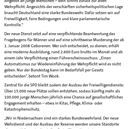
Angebot an junge Menschen – kein Schritt zurück zur alten
Wehrpflicht. Angesichts der verschärften sicherheitspolitischen Lage
braucht Deutschland eine starke Bundeswehr. Dafür setzen wir auf
Freiwilligkeit, faire Bedingungen und klare parlamentarische
Kontrolle.“
Der neue Dienst setzt auf eine verpflichtende Beantwortung des
Fragebogens für Männer und auf eine schrittweise Musterung der ab
1. Januar 2008 Geborenen. Wer sich entscheidet, zu dienen, erhält
eine moderne Ausbildung, rund 2.600 Euro brutto im Monat und ab
einem Jahr Verpflichtung einen Führerscheinzuschuss. „Einen
Automatismus zur Wiedereinführung der Wehrpflicht wird es nicht
geben. Nur der Bundestag kann im Bedarfsfall per Gesetz
entscheiden“, betont Tim Wook.
Zentral für die SPD bleibt zudem der Ausbau der Freiwilligendienste:
Über 15.000 neue Plätze sollen entstehen, sodass künftig mehr als
100.000 junge Menschen jährlich eine Chance auf gesellschaftliches
Engagement erhalten – etwa in Kitas, Pflege, Klima- oder
Katastrophenschutz.
„Wir in Niedersachsen sind ein starkes Bundeswehrland. Der neue
Wehrdienst und der Ausbau der Reserve werden unsere Standorte