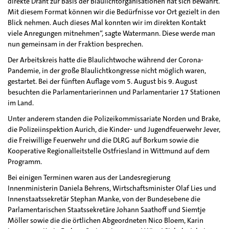
direkte Draht zur Basis der Blaulichtorganisationen hat sich bewährt.
Mit diesem Format können wir die Bedürfnisse vor Ort gezielt in den
Blick nehmen. Auch dieses Mal konnten wir im direkten Kontakt
viele Anregungen mitnehmen“, sagte Watermann. Diese werde man
nun gemeinsam in der Fraktion besprechen.
Der Arbeitskreis hatte die Blaulichtwoche während der Corona-
Pandemie, in der große Blaulichtkongresse nicht möglich waren,
gestartet. Bei der fünften Auflage vom 5. August bis 9. August
besuchten die Parlamentarierinnen und Parlamentarier 17 Stationen
im Land.
Unter anderem standen die Polizeikommissariate Norden und Brake,
die Polizeiinspektion Aurich, die Kinder- und Jugendfeuerwehr Jever,
die Freiwillige Feuerwehr und die DLRG auf Borkum sowie die
Kooperative Regionalleitstelle Ostfriesland in Wittmund auf dem
Programm.
Bei einigen Terminen waren aus der Landesregierung
Innenministerin Daniela Behrens, Wirtschaftsminister Olaf Lies und
Innenstaatssekretär Stephan Manke, von der Bundesebene die
Parlamentarischen Staatssekretäre Johann Saathoff und Siemtje
Möller sowie die die örtlichen Abgeordneten Nico Bloem, Karin