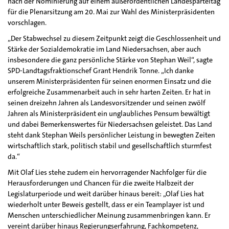
nach der Nominierung auf einem außerordentlichen Landesparteitag
für die Plenarsitzung am 20. Mai zur Wahl des Ministerpräsidenten
vorschlagen.
„Der Stabwechsel zu diesem Zeitpunkt zeigt die Geschlossenheit und
Stärke der Sozialdemokratie im Land Niedersachsen, aber auch
insbesondere die ganz persönliche Stärke von Stephan Weil“, sagte
SPD-Landtagsfraktionschef Grant Hendrik Tonne. „Ich danke
unserem Ministerpräsidenten für seinen enormen Einsatz und die
erfolgreiche Zusammenarbeit auch in sehr harten Zeiten. Er hat in
seinen dreizehn Jahren als Landesvorsitzender und seinen zwölf
Jahren als Ministerpräsident ein unglaubliches Pensum bewältigt
und dabei Bemerkenswertes für Niedersachsen geleistet. Das Land
steht dank Stephan Weils persönlicher Leistung in bewegten Zeiten
wirtschaftlich stark, politisch stabil und gesellschaftlich sturmfest
da.“
Mit Olaf Lies stehe zudem ein hervorragender Nachfolger für die
Herausforderungen und Chancen für die zweite Halbzeit der
Legislaturperiode und weit darüber hinaus bereit: „Olaf Lies hat
wiederholt unter Beweis gestellt, dass er ein Teamplayer ist und
Menschen unterschiedlicher Meinung zusammenbringen kann. Er
vereint darüber hinaus Regierungserfahrung, Fachkompetenz,