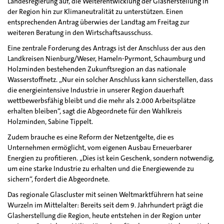
Landesregierung auf, die Weiterentwicklung der Glasherstellung in
der Region hin zur Klimaneutralität zu unterstützen. Einen
entsprechenden Antrag überwies der Landtag am Freitag zur
weiteren Beratung in den Wirtschaftsausschuss.
Eine zentrale Forderung des Antrags ist der Anschluss der aus den
Landkreisen Nienburg/Weser, Hameln-Pyrmont, Schaumburg und
Holzminden bestehenden Zukunftsregion an das nationale
Wasserstoffnetz. „Nur ein solcher Anschluss kann sicherstellen, dass
die energieintensive Industrie in unserer Region dauerhaft
wettbewerbsfähig bleibt und die mehr als 2.000 Arbeitsplätze
erhalten bleiben“, sagt die Abgeordnete für den Wahlkreis
Holzminden, Sabine Tippelt.
Zudem brauche es eine Reform der Netzentgelte, die es
Unternehmen ermöglicht, vom eigenen Ausbau Erneuerbarer
Energien zu profitieren. „Dies ist kein Geschenk, sondern notwendig,
um eine starke Industrie zu erhalten und die Energiewende zu
sichern“, fordert die Abgeordnete.
Das regionale Glascluster mit seinen Weltmarktführern hat seine
Wurzeln im Mittelalter: Bereits seit dem 9. Jahrhundert prägt die
Glasherstellung die Region, heute entstehen in der Region unter