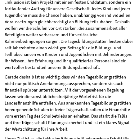
„Inklusion ist kein Projekt mit einem festen Enddatum, sondern ein
fortlaufender Auftrag für unsere Gesellschaft. Jedes Kind und jeder
Jugendliche muss die Chance haben, unabhängig von individuellen
Voraussetzungen gleichberechtigt an Bildung teilzuhaben. Deshalb
wollen wir die Schulen vor Ort stärken, die Zusammenarbeit aller
Beteiligten weiter verbessern und für verlässliche
Rahmenbedingungen sorgen. Die Tagesbildungsstätten leisten dabei
seit Jahrzehnten einen wichtigen Beitrag für die Bildungs- und
Teilhabechancen von Kindern und Jugendlichen mit Behinderungen.
Ihr Wissen, ihre Erfahrung und ihr qualifiziertes Personal sind ein
wertvoller Bestandteil unserer Bildungslandschaft.
Gerade deshalb ist es wichtig, dass wir den Tagesbildungsstätten
nicht nur politisch Anerkennung aussprechen, sondern sie auch
finanziell spürbar unterstützen. Mit der vorgesehenen Regelung
lassen wir die sonst übliche dreijährige Wartefrist für die
Landesfinanzhilfe entfallen: Aus anerkannten Tagesbildungsstätten
hervorgehende Schulen in freier Trägerschaft sollen die Finanzhilfe
vom ersten Tag des Schulbetriebs an erhalten. Das stärkt die TaBis
und ihre Träger, schafft Planungssicherheit und ist ein klares Signal
der Wertschätzung für ihre Arbeit.
Unser Ziel ist es, die inklusive Bildung in Niedersachsen Schritt für