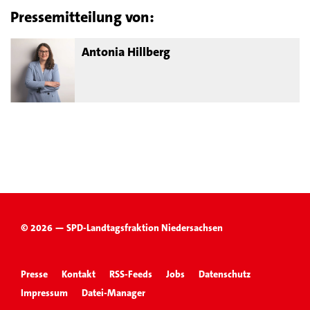
Pressemitteilung von:
Antonia Hillberg
© 2026 — SPD-Landtagsfraktion Niedersachsen
Presse
Kontakt
RSS-Feeds
Jobs
Datenschutz
Impressum
Datei-Manager