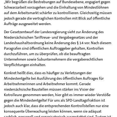
„Wir begrüßen die Bestrebungen auf Bundesebene, engagiert gegen
Schwarzarbeit vorzugehen und die Einhaltung von Mindestlöhnen
auf dem Arbeitsmarkt schärfer zu kontrollieren. Gleichzeitig müssen
jedoch gerade die vertraglichen Kontrollen mit Blick auf öffentliche
Aufträge ausgeweitet werden.
Der Gesetzentwurf der Landesregierung sieht zur Änderung des
Niedersächsischen Tariftreue- und Vergabegesetzes und der
Landeshaushaltsordnung keine Änderung des § 14 vor. Nach diesem
Paragrafen sind öffentlichen Auftraggeber gehalten, Kontrollen
durchzuführen, um zu überprüfen, ob die beauftragten
Unternehmen sowie Subunternehmern die vergaberechtlichen
Verpflichtungen einhalten.
Konkret heißt dies, dass es häufiger zu Verletzungen der
Mindestentgelte bei Ausführung des öffentlichen Auftrages für
Arbeitnehmerinnen und Arbeitnehmer kommt. Gerade
niedersächsische Baustellen müssen stärker ins Visier der
Kotrolleure genommen werden, hier gibt es immer wieder Verstöße
gegen die Mindestentgelte! Für uns als SPD-Landtagsfraktion ist
jedoch auch klar, dass die entsprechenden Kontrollstellen nur eine
konsequente Überwachung leisten können, wenn sie adäquat
sachlich, personell und organisatorisch ausgestattet sind. Zudem ist