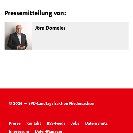
Pressemitteilung von:
Jörn Domeier
© 2026 — SPD-Landtagsfraktion Niedersachsen
Presse
Kontakt
RSS-Feeds
Jobs
Datenschutz
Impressum
Datei-Manager