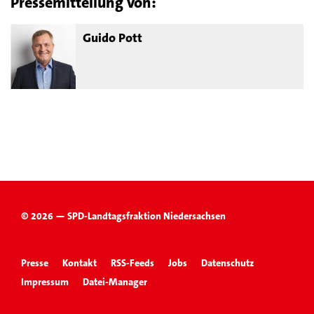
Pressemitteilung von:
Guido Pott
© 2026 — SPD-Landtagsfraktion Niedersachsen
Presse
Kontakt
RSS-Feeds
Jobs
Datenschutz
Impressum
Datei-Manager