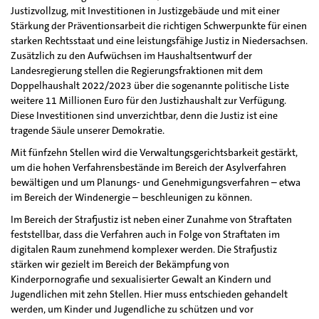
Justizvollzug, mit Investitionen in Justizgebäude und mit einer
Stärkung der Präventionsarbeit die richtigen Schwerpunkte für einen
starken Rechtsstaat und eine leistungsfähige Justiz in Niedersachsen.
Zusätzlich zu den Aufwüchsen im Haushaltsentwurf der
Landesregierung stellen die Regierungsfraktionen mit dem
Doppelhaushalt 2022/2023 über die sogenannte politische Liste
weitere 11 Millionen Euro für den Justizhaushalt zur Verfügung.
Diese Investitionen sind unverzichtbar, denn die Justiz ist eine
tragende Säule unserer Demokratie.
Mit fünfzehn Stellen wird die Verwaltungsgerichtsbarkeit gestärkt,
um die hohen Verfahrensbestände im Bereich der Asylverfahren
bewältigen und um Planungs- und Genehmigungsverfahren – etwa
im Bereich der Windenergie – beschleunigen zu können.
Im Bereich der Strafjustiz ist neben einer Zunahme von Straftaten
feststellbar, dass die Verfahren auch in Folge von Straftaten im
digitalen Raum zunehmend komplexer werden. Die Strafjustiz
stärken wir gezielt im Bereich der Bekämpfung von
Kinderpornografie und sexualisierter Gewalt an Kindern und
Jugendlichen mit zehn Stellen. Hier muss entschieden gehandelt
werden, um Kinder und Jugendliche zu schützen und vor