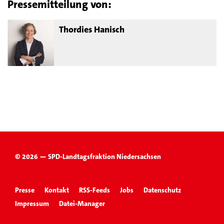
Pressemitteilung von:
Thordies Hanisch
© 2026 — SPD-Landtagsfraktion Niedersachsen
Presse
Kontakt
RSS-Feeds
Jobs
Datenschutz
Impressum
Datei-Manager