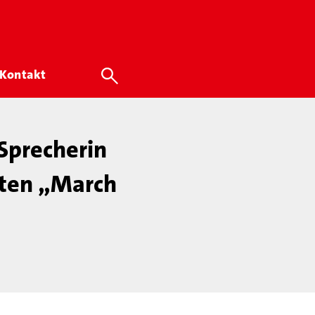
Kontakt
Sprecherin
iten „March