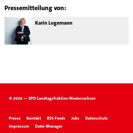
Pressemitteilung von:
Karin Logemann
© 2026 — SPD-Landtagsfraktion Niedersachsen
Presse
Kontakt
RSS-Feeds
Jobs
Datenschutz
Impressum
Datei-Manager