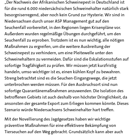
„Der Nachweis der Afrikanischen Schweinepest in Deutschland ist
für die rund 6.000 niedersächsischen Schweinehalter natürlich stark
besorgniserregend, aber noch kein Grund zur Hysterie. Wir sind in
Niedersachsen durch unser ASP Management gut auf den
Seuchenfall vorbereitet, in den Regionen liegen Krisenpläne vor.
Außerdem wurden regelmäßige Übungen durchgeführt, um den
Seuchenfall zu erproben. Trotzdem ist es nun wichtig, alle nötigen
Maßnahmen zu ergreifen, um die weitere Ausbreitung der
Schweinepest zu verhindern, um eine Pleitewelle unter den
Schweinehaltern zu vermeiden. Dafür sind die Eskalationsstufen auf
sofortige Tragfähigkeit zu prüfen. Wir müssen jetzt kurzfristig
handeln, umso wichtiger ist es, einen kühlen Kopf zu bewahren.
Streng betrachtet sind es die Seuchen-Eingangswege, die jetzt
unterbrochen werden müssen. Für den Ausbruchsort sind nun
sofortige Quarantänemaßnahmen anzuwenden. Die Isolation des
betroffenen Gebiets ist auch deshalb von höchster Dringlichkeit, da
ansonsten der gesamte Export zum Erliegen kommen könnte. Dieses
Szenario würde Niedersachsens Schweinehalter hart treffen.
Mit der Novellierung des Jagdgesetzes haben wir wichtige
präventive Maßnahmen für eine effektivere Bekämpfung von
Tierseuchen auf den Weg gebracht. Grundsätzlich kann aber auch