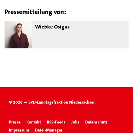
Pressemitteilung von:
Wiebke Osigus
© 2026 — SPD-Landtagsfraktion Niedersachsen
Presse
Kontakt
RSS-Feeds
Jobs
Datenschutz
Impressum
Datei-Manager