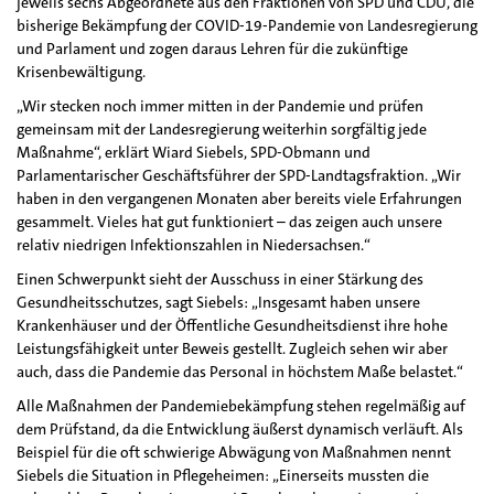
jeweils sechs Abgeordnete aus den Fraktionen von SPD und CDU, die
bisherige Bekämpfung der COVID-19-Pandemie von Landesregierung
und Parlament und zogen daraus Lehren für die zukünftige
Krisenbewältigung.
„Wir stecken noch immer mitten in der Pandemie und prüfen
gemeinsam mit der Landesregierung weiterhin sorgfältig jede
Maßnahme“, erklärt Wiard Siebels, SPD-Obmann und
Parlamentarischer Geschäftsführer der SPD-Landtagsfraktion. „Wir
haben in den vergangenen Monaten aber bereits viele Erfahrungen
gesammelt. Vieles hat gut funktioniert – das zeigen auch unsere
relativ niedrigen Infektionszahlen in Niedersachsen.“
Einen Schwerpunkt sieht der Ausschuss in einer Stärkung des
Gesundheitsschutzes, sagt Siebels: „Insgesamt haben unsere
Krankenhäuser und der Öffentliche Gesundheitsdienst ihre hohe
Leistungsfähigkeit unter Beweis gestellt. Zugleich sehen wir aber
auch, dass die Pandemie das Personal in höchstem Maße belastet.“
Alle Maßnahmen der Pandemiebekämpfung stehen regelmäßig auf
dem Prüfstand, da die Entwicklung äußerst dynamisch verläuft. Als
Beispiel für die oft schwierige Abwägung von Maßnahmen nennt
Siebels die Situation in Pflegeheimen: „Einerseits mussten die