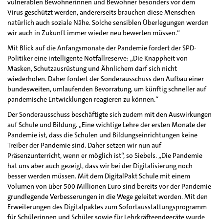
vulnerablen Bewohnerinnen und Bewohner besonders vor dem
Virus geschützt werden, andererseits brauchen diese Menschen
natürlich auch soziale Nähe. Solche sensiblen Überlegungen werden
wir auch in Zukunft immer wieder neu bewerten müssen.“
Mit Blick auf die Anfangsmonate der Pandemie fordert der SPD-
Politiker eine intelligente Notfallreserve: „Die Knappheit von
Masken, Schutzausrüstung und Ähnlichem darf sich nicht
wiederholen. Daher fordert der Sonderausschuss den Aufbau einer
bundesweiten, umlaufenden Bevorratung, um künftig schneller auf
pandemische Entwicklungen reagieren zu können.“
Der Sonderausschuss beschäftigte sich zudem mit den Auswirkungen
auf Schule und Bildung. „Eine wichtige Lehre der ersten Monate der
Pandemie ist, dass die Schulen und Bildungseinrichtungen keine
Treiber der Pandemie sind. Daher setzen wir nun auf
Präsenzunterricht, wenn er möglich ist“, so Siebels. „Die Pandemie
hat uns aber auch gezeigt, dass wir bei der Digitalisierung noch
besser werden müssen. Mit dem DigitalPakt Schule mit einem
Volumen von über 500 Millionen Euro sind bereits vor der Pandemie
grundlegende Verbesserungen in die Wege geleitet worden. Mit den
Erweiterungen des Digitalpaktes zum Sofortausstattungsprogramm
für Schülerinnen und Schüler sowie für Lehrkräfteendgeräte wurde