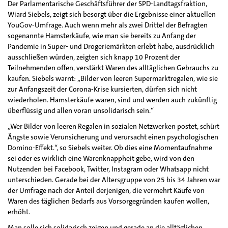
Der Parlamentarische Geschäftsführer der SPD-Landtagsfraktion,
Wiard Siebels, zeigt sich besorgt über die Ergebnisse einer aktuellen
YouGov-Umfrage. Auch wenn mehr als zwei Drittel der Befragten
sogenannte Hamsterkäufe, wie man sie bereits zu Anfang der
Pandemie in Super- und Drogeriemärkten erlebt habe, ausdrücklich
ausschließen würden, zeigten sich knapp 10 Prozent der
Teilnehmenden offen, verstärkt Waren des alltäglichen Gebrauchs zu
kaufen. Siebels warnt: „Bilder von leeren Supermarktregalen, wie sie
zur Anfangszeit der Corona-Krise kursierten, dürfen sich nicht
wiederholen. Hamsterkäufe waren, sind und werden auch zukünftig
überflüssig und allen voran unsolidarisch sein.“
„Wer Bilder von leeren Regalen in sozialen Netzwerken postet, schürt
Ängste sowie Verunsicherung und verursacht einen psychologischen
Domino-Effekt.“, so Siebels weiter. Ob dies eine Momentaufnahme
sei oder es wirklich eine Warenknappheit gebe, wird von den
Nutzenden bei Facebook, Twitter, Instagram oder Whatsapp nicht
unterschieden. Gerade bei der Altersgruppe von 25 bis 34 Jahren war
der Umfrage nach der Anteil derjenigen, die vermehrt Käufe von
Waren des täglichen Bedarfs aus Vorsorgegründen kaufen wollen,
erhöht.
Man solle sich solidarisch zeigen und gerade an die alltäglichen