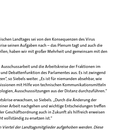
sischen Landtages sei von den Konsequenzen des Virus
Krise seinen Aufgaben nach – das Plenum tagt und auch die
tellen, haben wir mit großer Mehrheit und gemeinsam mit den
Ausschussarbeit und die Arbeitskreise der Fraktionen im
und Debattenfunktion des Parlamentes aus. Es ist zwingend
en“, so Siebels weiter. „Es ist für niemanden absehbar, wie
mmissionen mit Hilfe von technischen Kommunikationsmitteln
ologien, Ausschusssitzungen aus der Distanz durchzuführen.“
ntskrise erwachsen, so Siebels. „Durch die Änderung der
iner Arbeit nachgehen und wichtige Entscheidungen treffen
er Geschäftsordnung auch in Zukunft als hilfreich erweisen
 vollständig zu ersetzen ist.“
 Viertel der Landtagsmitglieder aufgehoben werden. Diese