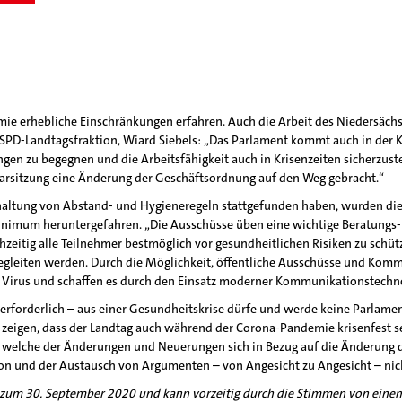
mie erhebliche Einschränkungen erfahren. Auch die Arbeit des Niedersäch
r SPD-Landtagsfraktion, Wiard Siebels: „Das Parlament kommt auch in der 
gen zu begegnen und die Arbeitsfähigkeit auch in Krisenzeiten sicherzus
arsitzung eine Änderung der Geschäftsordnung auf den Weg gebracht.“
altung von Abstand- und Hygieneregeln stattgefunden haben, wurden die 
inimum heruntergefahren. „Die Ausschüsse üben eine wichtige Beratungs- 
chzeitig alle Teilnehmer bestmöglich vor gesundheitlichen Risiken zu schütz
begleiten werden. Durch die Möglichkeit, öffentliche Ausschüsse und Ko
as Virus und schaffen es durch den Einsatz moderner Kommunikationstechn
 erforderlich – aus einer Gesundheitskrise dürfe und werde keine Parlame
eigen, dass der Landtag auch während der Corona-Pandemie krisenfest se
n, welche der Änderungen und Neuerungen sich in Bezug auf die Änderung d
ion und der Austausch von Argumenten – von Angesicht zu Angesicht – nicht
s zum 30. September 2020 und kann vorzeitig durch die Stimmen von einem