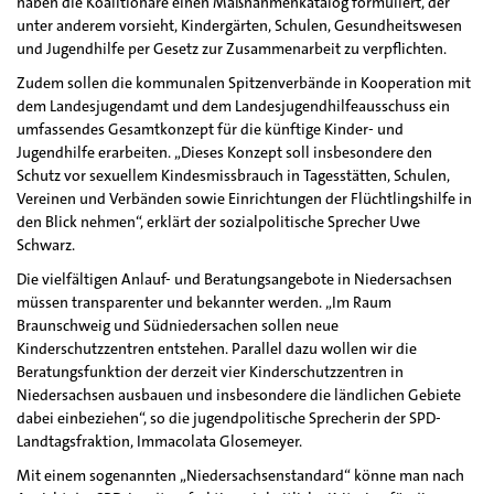
haben die Koalitionäre einen Maßnahmenkatalog formuliert, der
unter anderem vorsieht, Kindergärten, Schulen, Gesundheitswesen
und Jugendhilfe per Gesetz zur Zusammenarbeit zu verpflichten.
Zudem sollen die kommunalen Spitzenverbände in Kooperation mit
dem Landesjugendamt und dem Landesjugendhilfeausschuss ein
umfassendes Gesamtkonzept für die künftige Kinder- und
Jugendhilfe erarbeiten. „Dieses Konzept soll insbesondere den
Schutz vor sexuellem Kindesmissbrauch in Tagesstätten, Schulen,
Vereinen und Verbänden sowie Einrichtungen der Flüchtlingshilfe in
den Blick nehmen“, erklärt der sozialpolitische Sprecher Uwe
Schwarz.
Die vielfältigen Anlauf- und Beratungsangebote in Niedersachsen
müssen transparenter und bekannter werden. „Im Raum
Braunschweig und Südniedersachen sollen neue
Kinderschutzzentren entstehen. Parallel dazu wollen wir die
Beratungsfunktion der derzeit vier Kinderschutzzentren in
Niedersachsen ausbauen und insbesondere die ländlichen Gebiete
dabei einbeziehen“, so die jugendpolitische Sprecherin der SPD-
Landtagsfraktion, Immacolata Glosemeyer.
Mit einem sogenannten „Niedersachsenstandard“ könne man nach