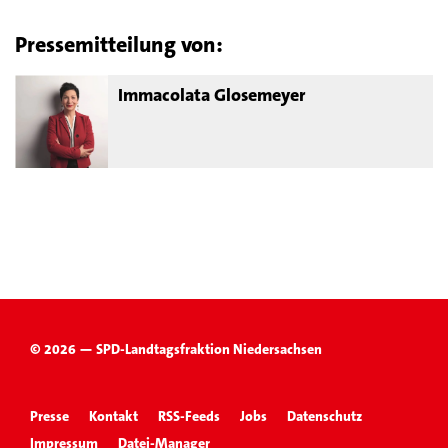
Pressemitteilung von:
Immacolata Glosemeyer
© 2026 — SPD-Landtagsfraktion Niedersachsen
Presse
Kontakt
RSS-Feeds
Jobs
Datenschutz
Impressum
Datei-Manager