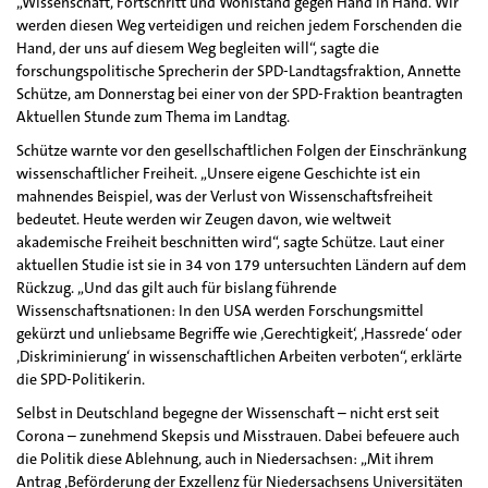
„Wissenschaft, Fortschritt und Wohlstand gegen Hand in Hand. Wir
werden diesen Weg verteidigen und reichen jedem Forschenden die
Hand, der uns auf diesem Weg begleiten will“, sagte die
forschungspolitische Sprecherin der SPD-Landtagsfraktion, Annette
Schütze, am Donnerstag bei einer von der SPD-Fraktion beantragten
Aktuellen Stunde zum Thema im Landtag.
Schütze warnte vor den gesellschaftlichen Folgen der Einschränkung
wissenschaftlicher Freiheit. „Unsere eigene Geschichte ist ein
mahnendes Beispiel, was der Verlust von Wissenschaftsfreiheit
bedeutet. Heute werden wir Zeugen davon, wie weltweit
akademische Freiheit beschnitten wird“, sagte Schütze. Laut einer
aktuellen Studie ist sie in 34 von 179 untersuchten Ländern auf dem
Rückzug. „Und das gilt auch für bislang führende
Wissenschaftsnationen: In den USA werden Forschungsmittel
gekürzt und unliebsame Begriffe wie ‚Gerechtigkeit‘, ‚Hassrede‘ oder
‚Diskriminierung‘ in wissenschaftlichen Arbeiten verboten“, erklärte
die SPD-Politikerin.
Selbst in Deutschland begegne der Wissenschaft – nicht erst seit
Corona – zunehmend Skepsis und Misstrauen. Dabei befeuere auch
die Politik diese Ablehnung, auch in Niedersachsen: „Mit ihrem
Antrag ‚Beförderung der Exzellenz für Niedersachsens Universitäten