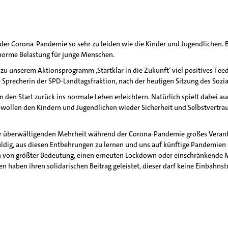
der Corona-Pandemie so sehr zu leiden wie die Kinder und Jugendlichen
enorme Belastung für junge Menschen.
g zu unserem Aktionsprogramm ‚Startklar in die Zukunft‘ viel positives 
Sprecherin der SPD-Landtagsfraktion, nach der heutigen Sitzung des Sozi
en Start zurück ins normale Leben erleichtern. Natürlich spielt dabei auch
 wollen den Kindern und Jugendlichen wieder Sicherheit und Selbstvertra
 der überwältigenden Mehrheit während der Corona-Pandemie großes Vera
uldig, aus diesen Entbehrungen zu lernen und uns auf künftige Pandemien 
ch von größter Bedeutung, einen erneuten Lockdown oder einschränkend
 haben ihren solidarischen Beitrag geleistet, dieser darf keine Einbahnstr