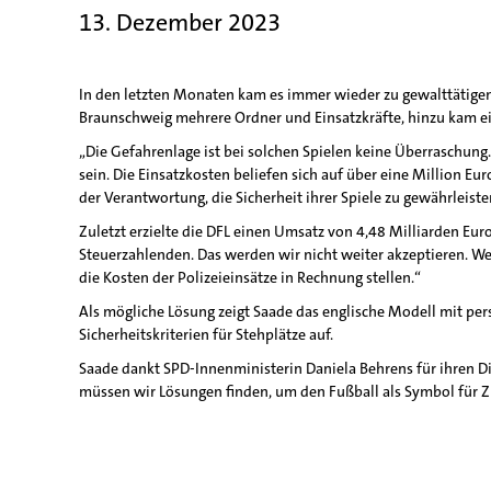
13. Dezember 2023
In den letzten Monaten kam es immer wieder zu gewalttätigen
Braunschweig mehrere Ordner und Einsatzkräfte, hinzu kam e
„Die Gefahrenlage ist bei solchen Spielen keine Überraschung
sein. Die Einsatzkosten beliefen sich auf über eine Million Eu
der Verantwortung, die Sicherheit ihrer Spiele zu gewährleisten.
Zuletzt erzielte die DFL einen Umsatz von 4,48 Milliarden Eur
Steuerzahlenden. Das werden wir nicht weiter akzeptieren. We
die Kosten der Polizeieinsätze in Rechnung stellen.“
Als mögliche Lösung zeigt Saade das englische Modell mit per
Sicherheitskriterien für Stehplätze auf.
Saade dankt SPD-Innenministerin Daniela Behrens für ihren Dia
müssen wir Lösungen finden, um den Fußball als Symbol für 