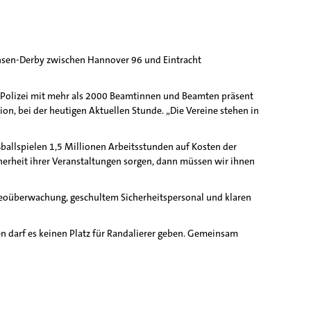
chsen-Derby zwischen Hannover 96 und Eintracht
ie Polizei mit mehr als 2000 Beamtinnen und Beamten präsent
tion, bei der heutigen Aktuellen Stunde. „Die Vereine stehen in
ßballspielen 1,5 Millionen Arbeitsstunden auf Kosten der
herheit ihrer Veranstaltungen sorgen, dann müssen wir ihnen
Videoüberwachung, geschultem Sicherheitspersonal und klaren
en darf es keinen Platz für Randalierer geben. Gemeinsam