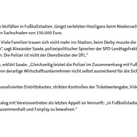
 Vorfällen in Fußballstadien. Jüngst verletzten Hooligans beim Niedersa
in Sachschaden von 150.000 Euro.
. Viele Familien trauen sich nicht mehr ins Stadion, beim Derby musste d
ro“, sagt Alexander Saade, polizeipolitischer Sprecher der SPD-Landtagsfrak
 Die Polizei ist nicht der Dienstleister der DFL.“
o, erklärt Saade: „Gleichzeitig leistet die Polizei im Zusammenhang mit Fu
nn derartige Wirtschaftsunternehmen nicht selbst ausreichend für die Sic
sonalisierten Eintrittskarten, strikten Kontrollen der Ticketweitergabe, 
log mit Vereinsvertreten als letzten Appell an Vernunft: „In Fußballstadi
Zusammenhalt und Fairplay zu bewahren.“