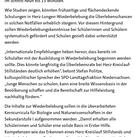
im Schnitt neun bis 15 Minuten.
Wie Studien zeigen, könnten frühzeitige und flächendeckende
Schulungen in Herz-Lungen-Wiederbelebung die Überlebenschancen
in solchen Notfällen erheblich steigern. Vor diesem Hintergrund
sollen Wiederbelebungskenntnisse bei Schülerinnen und Schülern
systematisch gefördert und Schulen gezielt dabei unterstützt
werden.
„Internationale Empfehlungen heben hervor, dass bereits im
Schulalter mit der Ausbildung in Wiederbelebung begonnen werden
sollte. Dies könnte langfristig die Überlebensrate bei Herz-Kreislauf-
Stillständen deutlich erhöhen“, betont Stefan Politze,
kultuspolitischer Sprecher der SPD-Landtagsfraktion Niedersachsen.
„Junge Menschen zu schulen, kann eine breite Wissensbasis in der
Bevölkerung schaffen und die Bereitschaft zur Hilfeleistung
nachhaltig fördern.“
Die Inhalte zur Wiederbelebung sollen in die überarbeiteten
Kerncurricula für Biologie und Naturwissenschaften in der
Sekundarstufe I aufgenommen werden. „Damit erhalten alle
Schülerinnen und Schüler eine solide Basis in Erster Hilfe.
Kompetenzen wie das Erkennen eines Herz-Kreislauf-Stillstands und