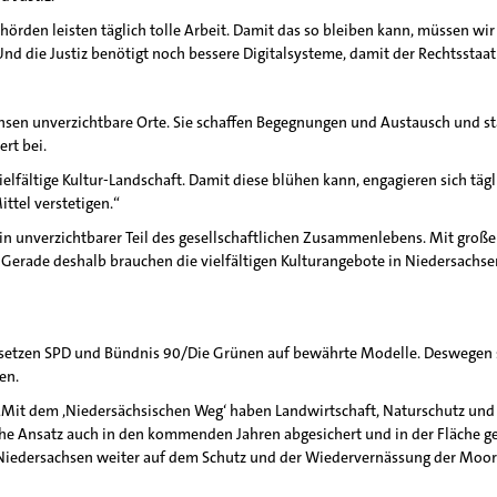
hörden leisten täglich tolle Arbeit. Damit das so bleiben kann, müssen wir 
d die Justiz benötigt noch bessere Digitalsysteme, damit der Rechtsstaat
sachsen unverzichtbare Orte. Sie schaffen Begegnungen und Austausch und
rt bei.
vielfältige Kultur-Landschaft. Damit diese blühen kann, engagieren sich tä
ttel verstetigen.“
n ein unverzichtbarer Teil des gesellschaftlichen Zusammenlebens. Mit gro
rade deshalb brauchen die vielfältigen Kulturangebote in Niedersachsen 
ik setzen SPD und Bündnis 90/Die Grünen auf bewährte Modelle. Deswegen 
en.
: „Mit dem ,Niedersächsischen Weg‘ haben Landwirtschaft, Naturschutz und 
iche Ansatz auch in den kommenden Jahren abgesichert und in der Fläche 
edersachsen weiter auf dem Schutz und der Wiedervernässung der Moore 