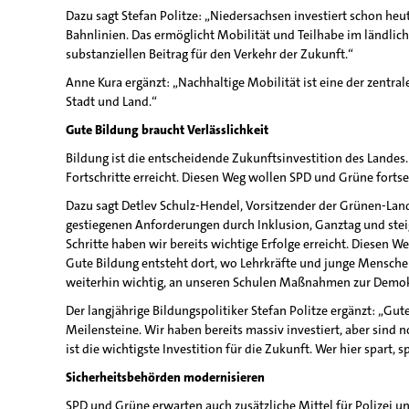
Dazu sagt Stefan Politze: „Niedersachsen investiert schon he
Bahnlinien. Das ermöglicht Mobilität und Teilhabe im ländli
substanziellen Beitrag für den Verkehr der Zukunft.“
Anne Kura ergänzt: „Nachhaltige Mobilität ist eine der zentr
Stadt und Land.“
Gute Bildung braucht Verlässlichkeit
Bildung ist die entscheidende Zukunftsinvestition des Landes
Fortschritte erreicht. Diesen Weg wollen SPD und Grüne fortse
Dazu sagt Detlev Schulz-Hendel, Vorsitzender der Grünen-Landta
gestiegenen Anforderungen durch Inklusion, Ganztag und steige
Schritte haben wir bereits wichtige Erfolge erreicht. Diesen 
Gute Bildung entsteht dort, wo Lehrkräfte und junge Menschen
weiterhin wichtig, an unseren Schulen Maßnahmen zur Demokra
Der langjährige Bildungspolitiker Stefan Politze ergänzt: „Gut
Meilensteine. Wir haben bereits massiv investiert, aber sind 
ist die wichtigste Investition für die Zukunft. Wer hier spart, 
Sicherheitsbehörden modernisieren
SPD und Grüne erwarten auch zusätzliche Mittel für Polizei un