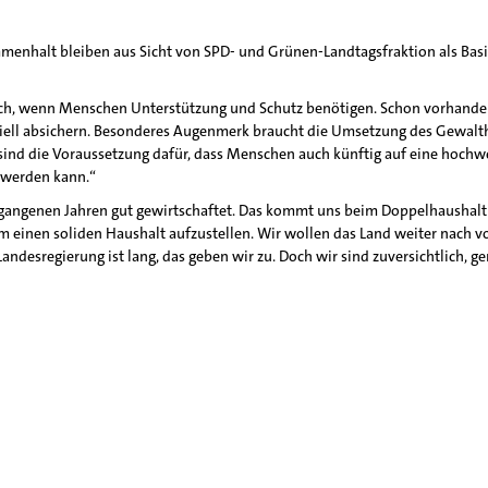
ammenhalt bleiben aus Sicht von SPD- und Grünen-Landtagsfraktion als Bas
 sich, wenn Menschen Unterstützung und Schutz benötigen. Schon vorhand
iell absichern. Besonderes Augenmerk braucht die Umsetzung des Gewalthi
 sind die Voraussetzung dafür, dass Menschen auch künftig auf eine hochw
t werden kann.“
ergangenen Jahren gut gewirtschaftet. Das kommt uns beim Doppelhaushal
 einen soliden Haushalt aufzustellen. Wir wollen das Land weiter nach vo
ndesregierung ist lang, das geben wir zu. Doch wir sind zuversichtlich,