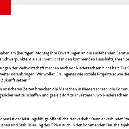
haben am (heutigen) Montag ihre Erwartungen an die anstehenden Berat
e Schwerpunkte, die aus ihrer Sicht in den kommenden Haushaltsjahren be
erfungen der Weltwirtschaft machen auch vor Niedersachsen nicht halt. D
eiter voranbringen. Wir wollen Errungenes wie soziale Projekte sowie di
 Zukunft setzen.“
n unsicheren Zeiten brauchen die Menschen in Niedersachsen, die Kommune
gssicherheit zu schaffen und gezielt dort zu investieren, wo Niedersachs
en ist der leistungsfähige öffentliche Nahverkehr. Denn er verbindet St
usbau und Stabilisierung des ÖPNV auch in den kommenden Haushaltsjahre