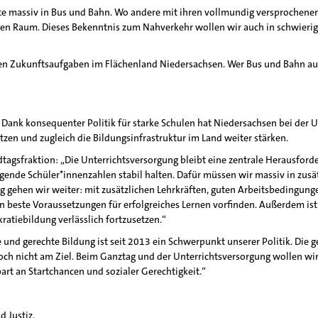
ute massiv in Bus und Bahn. Wo andere mit ihren vollmundig versprochenen
chen Raum. Dieses Bekenntnis zum Nahverkehr wollen wir auch in schwier
alen Zukunftsaufgaben im Flächenland Niedersachsen. Wer Bus und Bahn aus
. Dank konsequenter Politik für starke Schulen hat Niedersachsen bei der
tzen und zugleich die Bildungsinfrastruktur im Land weiter stärken.
gsfraktion: „Die Unterrichtsversorgung bleibt eine zentrale Herausforderun
nde Schüler*innenzahlen stabil halten. Dafür müssen wir massiv in zusätzl
Weg gehen wir weiter: mit zusätzlichen Lehrkräften, guten Arbeitsbedingun
 beste Voraussetzungen für erfolgreiches Lernen vorfinden. Außerdem ist 
tiebildung verlässlich fortzusetzen.“
e und gerechte Bildung ist seit 2013 ein Schwerpunkt unserer Politik. Die g
noch nicht am Ziel. Beim Ganztag und der Unterrichtsversorgung wollen wir
spart an Startchancen und sozialer Gerechtigkeit.“
d Justiz.