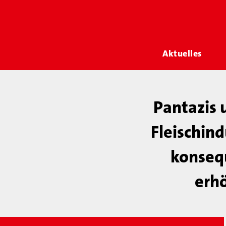
Aktuelles
Pantazis 
Fleischind
konsequ
erhö