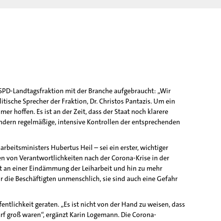
 SPD-Landtagsfraktion mit der Branche aufgebraucht: „Wir
ische Sprecher der Fraktion, Dr. Christos Pantazis. Um ein
 hoffen. Es ist an der Zeit, dass der Staat noch klarere
ondern regelmäßige, intensive Kontrollen der entsprechenden
beitsministers Hubertus Heil – sei ein erster, wichtiger
ben von Verantwortlichkeiten nach der Corona-Krise in der
t an einer Eindämmung der Leiharbeit und hin zu mehr
 die Beschäftigten unmenschlich, sie sind auch eine Gefahr
tlichkeit geraten. „Es ist nicht von der Hand zu weisen, dass
rf groß waren“, ergänzt Karin Logemann. Die Corona-