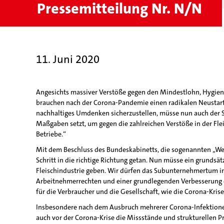
Pressemitteilung Nr. N/N
11. Juni 2020
Angesichts massiver Verstöße gegen den Mindestlohn, Hygienes
brauchen nach der Corona-Pandemie einen radikalen Neustart“,
nachhaltiges Umdenken sicherzustellen, müsse nun auch der Sta
Maßgaben setzt, um gegen die zahlreichen Verstöße in der Fle
Betriebe.“
Mit dem Beschluss des Bundeskabinetts, die sogenannten „Werkv
Schritt in die richtige Richtung getan. Nun müsse ein grundsä
Fleischindustrie geben. Wir dürfen das Subunternehmertum in
Arbeitnehmerrechten und einer grundlegenden Verbesserung der
für die Verbraucher und die Gesellschaft, wie die Corona-Krise 
Insbesondere nach dem Ausbruch mehrerer Corona-Infektionen i
auch vor der Corona-Krise die Missstände und strukturellen 