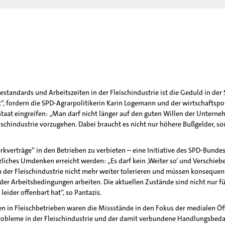
tandards und Arbeitszeiten in der Fleischindustrie ist die Geduld in der
 fordern die SPD-Agrarpolitikerin Karin Logemann und der wirtschaftspolit
at eingreifen: „Man darf nicht länger auf den guten Willen der Unternehmer
ischindustrie vorzugehen. Dabei braucht es nicht nur höhere Bußgelder, s
erträge“ in den Betrieben zu verbieten – eine Initiative des SPD-Bundesar
tzliches Umdenken erreicht werden: „Es darf kein ‚Weiter so‘ und Verschie
 der Fleischindustrie nicht mehr weiter tolerieren und müssen konsequen
 Arbeitsbedingungen arbeiten. Die aktuellen Zustände sind nicht nur für
leider offenbart hat“, so Pantazis.
n Fleischbetrieben waren die Missstände in den Fokus der medialen Öffen
Probleme in der Fleischindustrie und der damit verbundene Handlungsbeda