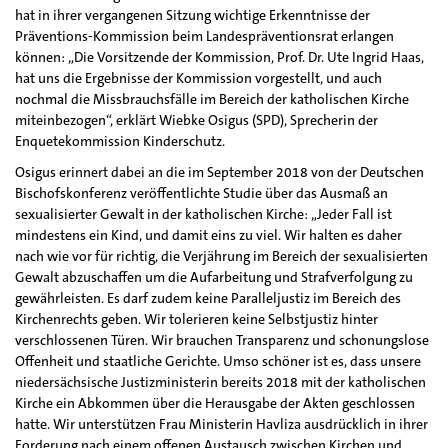
hat in ihrer vergangenen Sitzung wichtige Erkenntnisse der
Präventions-Kommission beim Landespräventionsrat erlangen
können: „Die Vorsitzende der Kommission, Prof. Dr. Ute Ingrid Haas,
hat uns die Ergebnisse der Kommission vorgestellt, und auch
nochmal die Missbrauchsfälle im Bereich der katholischen Kirche
miteinbezogen“, erklärt Wiebke Osigus (SPD), Sprecherin der
Enquetekommission Kinderschutz.
Osigus erinnert dabei an die im September 2018 von der Deutschen
Bischofskonferenz veröffentlichte Studie über das Ausmaß an
sexualisierter Gewalt in der katholischen Kirche: „Jeder Fall ist
mindestens ein Kind, und damit eins zu viel. Wir halten es daher
nach wie vor für richtig, die Verjährung im Bereich der sexualisierten
Gewalt abzuschaffen um die Aufarbeitung und Strafverfolgung zu
gewährleisten. Es darf zudem keine Paralleljustiz im Bereich des
Kirchenrechts geben. Wir tolerieren keine Selbstjustiz hinter
verschlossenen Türen. Wir brauchen Transparenz und schonungslose
Offenheit und staatliche Gerichte. Umso schöner ist es, dass unsere
niedersächsische Justizministerin bereits 2018 mit der katholischen
Kirche ein Abkommen über die Herausgabe der Akten geschlossen
hatte. Wir unterstützen Frau Ministerin Havliza ausdrücklich in ihrer
Forderung nach einem offenen Austausch zwischen Kirchen und