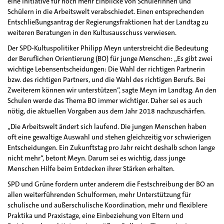
eine Initiative für noch mehr Einblicke von Schülerinnen und
Schülern in die Arbeitswelt verabschiedet. Einen entsprechenden
Entschließungsantrag der Regierungsfraktionen hat der Landtag zu
weiteren Beratungen in den Kultusausschuss verwiesen.
Der SPD-Kultuspolitiker Philipp Meyn unterstreicht die Bedeutung
der Beruflichen Orientierung (BO) für junge Menschen: „Es gibt zwei
wichtige Lebensentscheidungen: Die Wahl der richtigen Partnerin
bzw. des richtigen Partners, und die Wahl des richtigen Berufs. Bei
Zweiterem können wir unterstützen“, sagte Meyn im Landtag. An den
Schulen werde das Thema BO immer wichtiger. Daher sei es auch
nötig, die aktuellen Vorgaben aus dem Jahr 2018 nachzuschärfen.
„Die Arbeitswelt ändert sich laufend. Die jungen Menschen haben
oft eine gewaltige Auswahl und stehen gleichzeitig vor schwierigen
Entscheidungen. Ein Zukunftstag pro Jahr reicht deshalb schon lange
nicht mehr“, betont Meyn. Darum sei es wichtig, dass junge
Menschen Hilfe beim Entdecken ihrer Stärken erhalten.
SPD und Grüne fordern unter anderem die Festschreibung der BO an
allen weiterführenden Schulformen, mehr Unterstützung für
schulische und außerschulische Koordination, mehr und flexiblere
Praktika und Praxistage, eine Einbeziehung von Eltern und