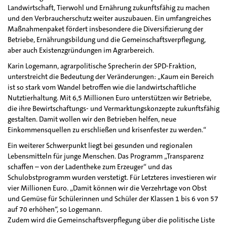
Landwirtschaft, Tierwohl und Ernährung zukunftsfähig zu machen
und den Verbraucherschutz weiter auszubauen. Ein umfangreiches
Maßnahmenpaket fördert insbesondere die Diversifizierung der
Betriebe, Ernährungsbildung und die Gemeinschaftsverpflegung,
aber auch Existenzgründungen im Agrarbereich.
Karin Logemann, agrarpolitische Sprecherin der SPD-Fraktion,
unterstreicht die Bedeutung der Veränderungen: „Kaum ein Bereich
ist so stark vom Wandel betroffen wie die landwirtschaftliche
Nutztierhaltung. Mit 6,5 Millionen Euro unterstützen wir Betriebe,
die ihre Bewirtschaftungs- und Vermarktungskonzepte zukunftsfähig
gestalten. Damit wollen wir den Betrieben helfen, neue
Einkommensquellen zu erschließen und krisenfester zu werden.“
Ein weiterer Schwerpunkt liegt bei gesunden und regionalen
Lebensmitteln für junge Menschen. Das Programm „Transparenz
schaffen – von der Ladentheke zum Erzeuger“ und das
Schulobstprogramm wurden verstetigt. Für Letzteres investieren wir
vier Millionen Euro. „Damit können wir die Verzehrtage von Obst
und Gemüse für Schülerinnen und Schüler der Klassen 1 bis 6 von 57
auf 70 erhöhen“, so Logemann.
Zudem wird die Gemeinschaftsverpflegung über die politische Liste