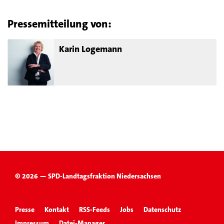
Pressemitteilung von:
Karin Logemann
© 2026 — SPD-Landtagsfraktion Niedersachsen
Presse
Kontakt
RSS-Feeds
Jobs
Datenschutz
Impressum
Datei-Manager