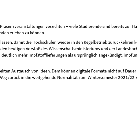
räsenzveranstaltungen verzichten – viele Studierende sind bereits zur Häl
nden erleben zu können.
 lassen, damit die Hochschulen wieder in den Regelbetrieb zurückkehren kö
n, den heutigen Vorstoß des Wissenschaftsministeriums und der Landesho
li deutlich mehr Impfstofflieferungen als ursprünglich angekündigt. Imp
rekten Austausch von Ideen. Dem können digitale Formate nicht auf Dauer
Weg zurück in die weitgehende Normalität zum Wintersemester 2021/22 zu