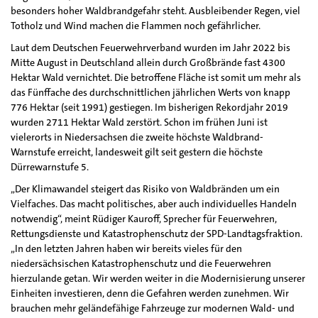
besonders hoher Waldbrandgefahr steht. Ausbleibender Regen, viel
Totholz und Wind machen die Flammen noch gefährlicher.
Laut dem Deutschen Feuerwehrverband wurden im Jahr 2022 bis
Mitte August in Deutschland allein durch Großbrände fast 4300
Hektar Wald vernichtet. Die betroffene Fläche ist somit um mehr als
das Fünffache des durchschnittlichen jährlichen Werts von knapp
776 Hektar (seit 1991) gestiegen. Im bisherigen Rekordjahr 2019
wurden 2711 Hektar Wald zerstört. Schon im frühen Juni ist
vielerorts in Niedersachsen die zweite höchste Waldbrand-
Warnstufe erreicht, landesweit gilt seit gestern die höchste
Dürrewarnstufe 5.
„Der Klimawandel steigert das Risiko von Waldbränden um ein
Vielfaches. Das macht politisches, aber auch individuelles Handeln
notwendig“, meint Rüdiger Kauroff, Sprecher für Feuerwehren,
Rettungsdienste und Katastrophenschutz der SPD-Landtagsfraktion.
„In den letzten Jahren haben wir bereits vieles für den
niedersächsischen Katastrophenschutz und die Feuerwehren
hierzulande getan. Wir werden weiter in die Modernisierung unserer
Einheiten investieren, denn die Gefahren werden zunehmen. Wir
brauchen mehr geländefähige Fahrzeuge zur modernen Wald- und