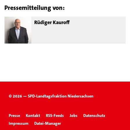
Pressemitteilung von:
Rüdiger Kauroff
© 2026 — SPD-Landtagsfraktion Niedersachsen
Presse
Kontakt
RSS-Feeds
Jobs
Datenschutz
Impressum
Datei-Manager