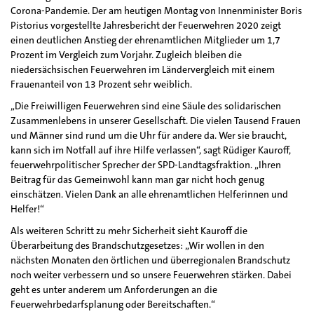
Corona-Pandemie. Der am heutigen Montag von Innenminister Boris
Pistorius vorgestellte Jahresbericht der Feuerwehren 2020 zeigt
einen deutlichen Anstieg der ehrenamtlichen Mitglieder um 1,7
Prozent im Vergleich zum Vorjahr. Zugleich bleiben die
niedersächsischen Feuerwehren im Ländervergleich mit einem
Frauenanteil von 13 Prozent sehr weiblich.
„Die Freiwilligen Feuerwehren sind eine Säule des solidarischen
Zusammenlebens in unserer Gesellschaft. Die vielen Tausend Frauen
und Männer sind rund um die Uhr für andere da. Wer sie braucht,
kann sich im Notfall auf ihre Hilfe verlassen“, sagt Rüdiger Kauroff,
feuerwehrpolitischer Sprecher der SPD-Landtagsfraktion. „Ihren
Beitrag für das Gemeinwohl kann man gar nicht hoch genug
einschätzen. Vielen Dank an alle ehrenamtlichen Helferinnen und
Helfer!“
Als weiteren Schritt zu mehr Sicherheit sieht Kauroff die
Überarbeitung des Brandschutzgesetzes: „Wir wollen in den
nächsten Monaten den örtlichen und überregionalen Brandschutz
noch weiter verbessern und so unsere Feuerwehren stärken. Dabei
geht es unter anderem um Anforderungen an die
Feuerwehrbedarfsplanung oder Bereitschaften.“