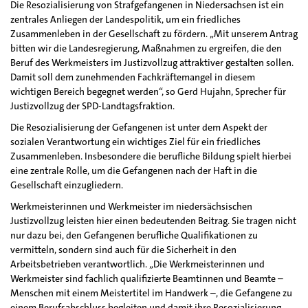
Die Resozialisierung von Strafgefangenen in Niedersachsen ist ein
zentrales Anliegen der Landespolitik, um ein friedliches
Zusammenleben in der Gesellschaft zu fördern. „Mit unserem Antrag
bitten wir die Landesregierung, Maßnahmen zu ergreifen, die den
Beruf des Werkmeisters im Justizvollzug attraktiver gestalten sollen.
Damit soll dem zunehmenden Fachkräftemangel in diesem
wichtigen Bereich begegnet werden“, so Gerd Hujahn, Sprecher für
Justizvollzug der SPD-Landtagsfraktion.
Die Resozialisierung der Gefangenen ist unter dem Aspekt der
sozialen Verantwortung ein wichtiges Ziel für ein friedliches
Zusammenleben. Insbesondere die berufliche Bildung spielt hierbei
eine zentrale Rolle, um die Gefangenen nach der Haft in die
Gesellschaft einzugliedern.
Werkmeisterinnen und Werkmeister im niedersächsischen
Justizvollzug leisten hier einen bedeutenden Beitrag. Sie tragen nicht
nur dazu bei, den Gefangenen berufliche Qualifikationen zu
vermitteln, sondern sind auch für die Sicherheit in den
Arbeitsbetrieben verantwortlich. „Die Werkmeisterinnen und
Werkmeister sind fachlich qualifizierte Beamtinnen und Beamte –
Menschen mit einem Meistertitel im Handwerk –, die Gefangene zu
einem Berufsabschluss begleiten und damit ihre Resozialisierung