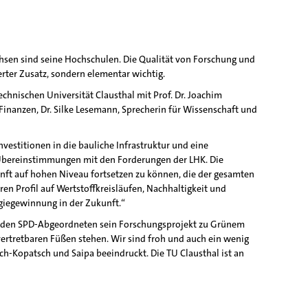
hsen sind seine Hochschulen. Die Qualität von Forschung und
rter Zusatz, sondern elementar wichtig.
hnischen Universität Clausthal mit Prof. Dr. Joachim
inanzen, Dr. Silke Lesemann, Sprecherin für Wissenschaft und
estitionen in die bauliche Infrastruktur und eine
ße Übereinstimmungen mit den Forderungen der LHK. Die
ft auf hohen Niveau fortsetzen zu können, die der gesamten
en Profil auf Wertstoffkreisläufen, Nachhaltigkeit und
rgiegewinnung in der Zukunft.“
lte den SPD-Abgeordneten sein Forschungsprojekt zu Grünem
 vertretbaren Füßen stehen. Wir sind froh und auch ein wenig
h-Kopatsch und Saipa beeindruckt. Die TU Clausthal ist an