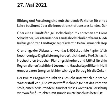
27. Mai 2021
Bildung und Forschung sind entscheidende Faktoren für eine 
Lehre bestimmt über die Innovationskraft unseres Landes. Da
Über eine zukunftsfähige Hochschulpolitik sprachen am Dienst
Schachtner, Vorsitzender der Landeshochschulkonferenz Nieder
Kultur, gehörten Landtagsvizepräsidentin Petra Emmerich-Kopa
Grundlage der Diskussion war das LHK-Eckpunkte Papier „Visio
beschleunigte Digitalisierung fordert. „Ich danke Prof. Scha
Hochschulen brauchen Planungssicherheit und Mittel für dri
Region dienen“, schildert Lesemann. Haushaltspolitikerin Hei
erneuerbaren Energien ist hier wichtiger Beitrag für die Zuk
Der zweite Programmpunkt des Besuchs unterstrich die Stärke
Wasserstoff vor. „Die Wasserstoff-Technologie hat das Potenzi
stolz, einen bedeutenden Standort dieses wichtigen Forschung
vier von fünf Projekten mit Bundesmittelzuschuss beteiligt.