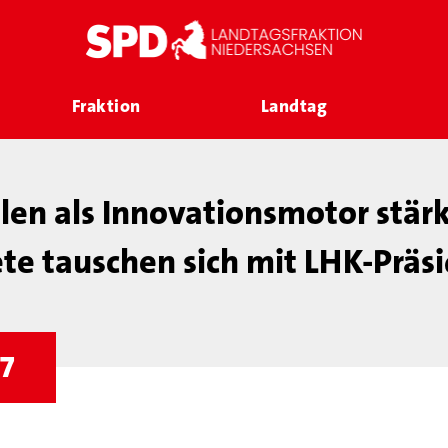
Fraktion
Landtag
en als Innovationsmotor stär
e tauschen sich mit LHK-Präs
37