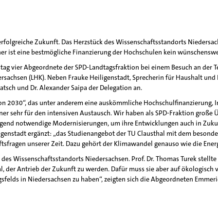
erfolgreiche Zukunft. Das Herzstück des Wissenschaftsstandorts Niedersac
her ist eine bestmögliche Finanzierung der Hochschulen kein wünschenswe
ag vier Abgeordnete der SPD-Landtagsfraktion bei einem Besuch an der Tec
sachsen (LHK). Neben Frauke Heiligenstadt, Sprecherin für Haushalt und F
tsch und Dr. Alexander Saipa der Delegation an.
n 2030“, das unter anderem eine auskömmliche Hochschulfinanzierung, Inv
chtner sehr für den intensiven Austausch. Wir haben als SPD-Fraktion gro
ngend notwendige Modernisierungen, um ihre Entwicklungen auch in Zukun
ligenstadt ergänzt: „das Studienangebot der TU Clausthal mit dem besonder
unftsfragen unserer Zeit. Dazu gehört der Klimawandel genauso wie die Ene
 des Wissenschaftsstandorts Niedersachsen. Prof. Dr. Thomas Turek stel
al, der Antrieb der Zukunft zu werden. Dafür muss sie aber auf ökologisch
sfelds in Niedersachsen zu haben“, zeigten sich die Abgeordneten Emmeric