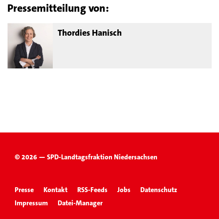
Pressemitteilung von:
Thordies Hanisch
© 2026 — SPD-Landtagsfraktion Niedersachsen
Presse
Kontakt
RSS-Feeds
Jobs
Datenschutz
Impressum
Datei-Manager