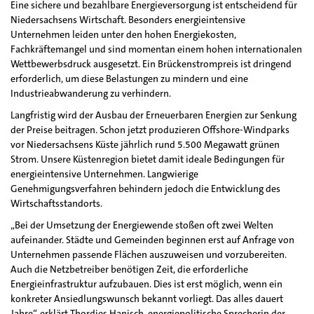
Eine sichere und bezahlbare Energieversorgung ist entscheidend für
Niedersachsens Wirtschaft. Besonders energieintensive
Unternehmen leiden unter den hohen Energiekosten,
Fachkräftemangel und sind momentan einem hohen internationalen
Wettbewerbsdruck ausgesetzt. Ein Brückenstrompreis ist dringend
erforderlich, um diese Belastungen zu mindern und eine
Industrieabwanderung zu verhindern.
Langfristig wird der Ausbau der Erneuerbaren Energien zur Senkung
der Preise beitragen. Schon jetzt produzieren Offshore-Windparks
vor Niedersachsens Küste jährlich rund 5.500 Megawatt grünen
Strom. Unsere Küstenregion bietet damit ideale Bedingungen für
energieintensive Unternehmen. Langwierige
Genehmigungsverfahren behindern jedoch die Entwicklung des
Wirtschaftsstandorts.
„Bei der Umsetzung der Energiewende stoßen oft zwei Welten
aufeinander. Städte und Gemeinden beginnen erst auf Anfrage von
Unternehmen passende Flächen auszuweisen und vorzubereiten.
Auch die Netzbetreiber benötigen Zeit, die erforderliche
Energieinfrastruktur aufzubauen. Dies ist erst möglich, wenn ein
konkreter Ansiedlungswunsch bekannt vorliegt. Das alles dauert
Jahre“, erklärt Thordies Hanisch, energiepolitische Sprecherin der