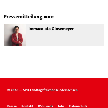
Pressemitteilung von:
Immacolata Glosemeyer
© 2026 — SPD-Landtagsfraktion Niedersachsen
Presse
Kontakt
RSS-Feeds
Jobs
Datenschutz