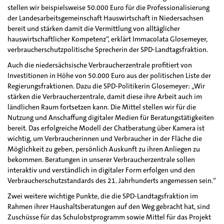
stellen wir beispielsweise 50.000 Euro für die Professionalisierung
der Landesarbeitsgemeinschaft Hauswirtschaft in Niedersachsen
bereit und stärken damit die Vermittlung von alltäglicher
hauswirtschaftlicher Kompetenz“, erklärt Immacolata Glosemeyer,
verbraucherschutzpolitische Sprecherin der SPD-Landtagsfraktion.
Auch die niedersächsische Verbraucherzentrale profitiert von
Investitionen in Höhe von 50.000 Euro aus der politischen Liste der
Regierungsfraktionen. Dazu die SPD-Politikerin Glosemeyer: „Wir
stärken die Verbraucherzentrale, damit diese ihre Arbeit auch im
ländlichen Raum fortsetzen kann. Die Mittel stellen wir für die
Nutzung und Anschaffung digitaler Medien für Beratungstätigkeiten
bereit. Das erfolgreiche Modell der Chatberatung über Kamera ist
wichtig, um Verbraucherinnen und Verbraucher in der Fläche die
Möglichkeit zu geben, persönlich Auskunft zu ihren Anliegen zu
bekommen. Beratungen in unserer Verbraucherzentrale sollen
interaktiv und verständlich in digitaler Form erfolgen und den
Verbraucherschutzstandards des 21. Jahrhunderts angemessen sein.“
Zwei weitere wichtige Punkte, die die SPD-Landtagsfraktion im
Rahmen ihrer Haushaltsberatungen auf den Weg gebracht hat, sind
Zuschüsse für das Schulobstprogramm sowie Mittel für das Projekt