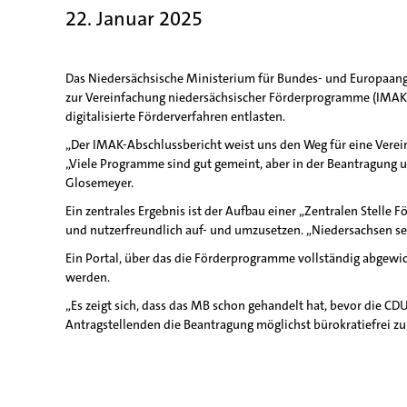
22. Januar 2025
Das Niedersächsische Ministerium für Bundes- und Europaange
zur Vereinfachung niedersächsischer Förderprogramme (IMAK)
digitalisierte Förderverfahren entlasten.
„Der IMAK-Abschlussbericht weist uns den Weg für eine Verei
„Viele Programme sind gut gemeint, aber in der Beantragung u
Glosemeyer.
Ein zentrales Ergebnis ist der Aufbau einer „Zentralen Stell
und nutzerfreundlich auf- und umzusetzen. „Niedersachsen set
Ein Portal, über das die Förderprogramme vollständig abgewi
werden.
„Es zeigt sich, dass das MB schon gehandelt hat, bevor die CD
Antragstellenden die Beantragung möglichst bürokratiefrei zu