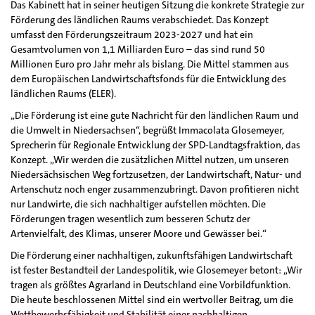
Das Kabinett hat in seiner heutigen Sitzung die konkrete Strategie zur
Förderung des ländlichen Raums verabschiedet. Das Konzept
umfasst den Förderungszeitraum 2023-2027 und hat ein
Gesamtvolumen von 1,1 Milliarden Euro – das sind rund 50
Millionen Euro pro Jahr mehr als bislang. Die Mittel stammen aus
dem Europäischen Landwirtschaftsfonds für die Entwicklung des
ländlichen Raums (ELER).
„Die Förderung ist eine gute Nachricht für den ländlichen Raum und
die Umwelt in Niedersachsen“, begrüßt Immacolata Glosemeyer,
Sprecherin für Regionale Entwicklung der SPD-Landtagsfraktion, das
Konzept. „Wir werden die zusätzlichen Mittel nutzen, um unseren
Niedersächsischen Weg fortzusetzen, der Landwirtschaft, Natur- und
Artenschutz noch enger zusammenzubringt. Davon profitieren nicht
nur Landwirte, die sich nachhaltiger aufstellen möchten. Die
Förderungen tragen wesentlich zum besseren Schutz der
Artenvielfalt, des Klimas, unserer Moore und Gewässer bei.“
Die Förderung einer nachhaltigen, zukunftsfähigen Landwirtschaft
ist fester Bestandteil der Landespolitik, wie Glosemeyer betont: „Wir
tragen als größtes Agrarland in Deutschland eine Vorbildfunktion.
Die heute beschlossenen Mittel sind ein wertvoller Beitrag, um die
Wettbewerbsfähigkeit und Stabilität einer nachhaltigen