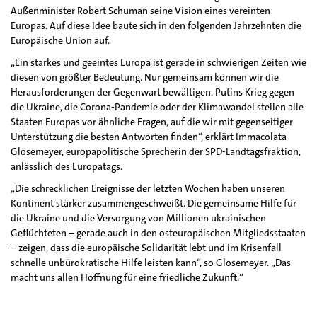
Außenminister Robert Schuman seine Vision eines vereinten
Europas. Auf diese Idee baute sich in den folgenden Jahrzehnten die
Europäische Union auf.
„Ein starkes und geeintes Europa ist gerade in schwierigen Zeiten wie
diesen von größter Bedeutung. Nur gemeinsam können wir die
Herausforderungen der Gegenwart bewältigen. Putins Krieg gegen
die Ukraine, die Corona-Pandemie oder der Klimawandel stellen alle
Staaten Europas vor ähnliche Fragen, auf die wir mit gegenseitiger
Unterstützung die besten Antworten finden“, erklärt Immacolata
Glosemeyer, europapolitische Sprecherin der SPD-Landtagsfraktion,
anlässlich des Europatags.
„Die schrecklichen Ereignisse der letzten Wochen haben unseren
Kontinent stärker zusammengeschweißt. Die gemeinsame Hilfe für
die Ukraine und die Versorgung von Millionen ukrainischen
Geflüchteten – gerade auch in den osteuropäischen Mitgliedsstaaten
– zeigen, dass die europäische Solidarität lebt und im Krisenfall
schnelle unbürokratische Hilfe leisten kann“, so Glosemeyer. „Das
macht uns allen Hoffnung für eine friedliche Zukunft.“