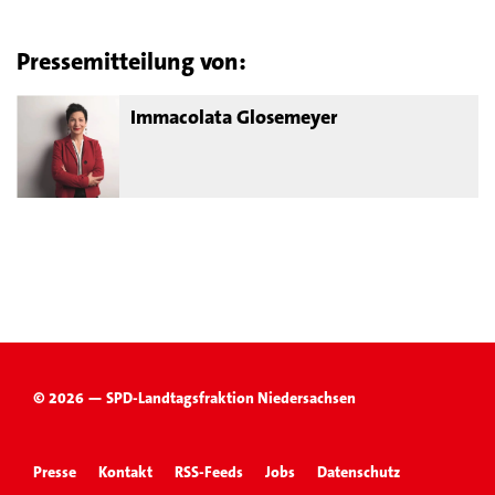
Pressemitteilung von:
Immacolata Glosemeyer
© 2026 — SPD-Landtagsfraktion Niedersachsen
Presse
Kontakt
RSS-Feeds
Jobs
Datenschutz