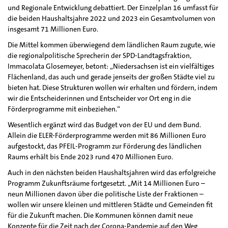
und Regionale Entwicklung debattiert. Der Einzelplan 16 umfasst für
die beiden Haushaltsjahre 2022 und 2023 ein Gesamtvolumen von
insgesamt 71 Millionen Euro.
Die Mittel kommen überwiegend dem ländlichen Raum zugute, wie
die regionalpolitische Sprecherin der SPD-Landtagsfraktion,
Immacolata Glosemeyer, betont: „Niedersachsen ist ein vielfältiges
Flächenland, das auch und gerade jenseits der großen Städte viel zu
bieten hat. Diese Strukturen wollen wir erhalten und fördern, indem
wir die Entscheiderinnen und Entscheider vor Ort eng in die
Förderprogramme mit einbeziehen.“
Wesentlich ergänzt wird das Budget von der EU und dem Bund.
Allein die ELER-Förderprogramme werden mit 86 Millionen Euro
aufgestockt, das PFEIL-Programm zur Förderung des ländlichen
Raums erhält bis Ende 2023 rund 470 Millionen Euro.
Auch in den nächsten beiden Haushaltsjahren wird das erfolgreiche
Programm Zukunftsräume fortgesetzt. „Mit 14 Millionen Euro –
neun Millionen davon über die politische Liste der Fraktionen –
wollen wir unsere kleinen und mittleren Städte und Gemeinden fit
für die Zukunft machen. Die Kommunen können damit neue
Konzepte für die Zeit nach der Corona-Pandemie auf den Weg