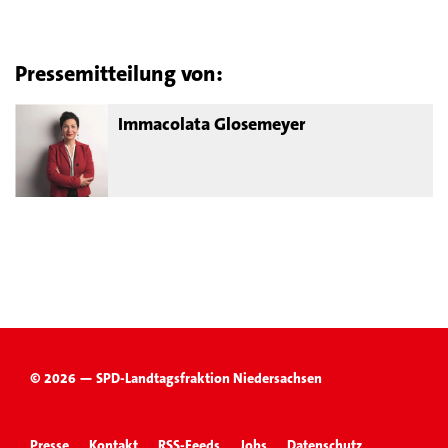
Pressemitteilung von:
Immacolata Glosemeyer
© 2026 — SPD-Landtagsfraktion Niedersachsen
Presse
Kontakt
RSS-Feeds
Jobs
Datenschutz