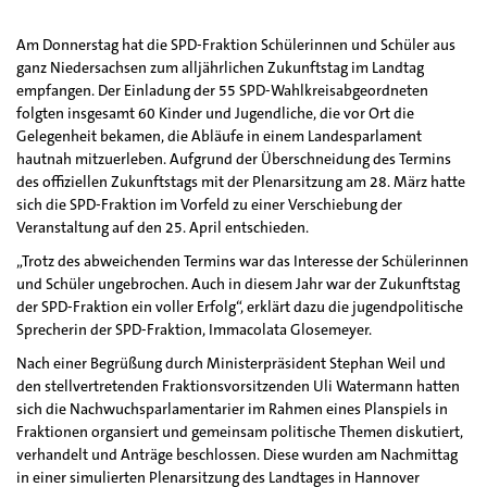
Am Donnerstag hat die SPD-Fraktion Schülerinnen und Schüler aus
ganz Niedersachsen zum alljährlichen Zukunftstag im Landtag
empfangen. Der Einladung der 55 SPD-Wahlkreisabgeordneten
folgten insgesamt 60 Kinder und Jugendliche, die vor Ort die
Gelegenheit bekamen, die Abläufe in einem Landesparlament
hautnah mitzuerleben. Aufgrund der Überschneidung des Termins
des offiziellen Zukunftstags mit der Plenarsitzung am 28. März hatte
sich die SPD-Fraktion im Vorfeld zu einer Verschiebung der
Veranstaltung auf den 25. April entschieden.
„Trotz des abweichenden Termins war das Interesse der Schülerinnen
und Schüler ungebrochen. Auch in diesem Jahr war der Zukunftstag
der SPD-Fraktion ein voller Erfolg“, erklärt dazu die jugendpolitische
Sprecherin der SPD-Fraktion, Immacolata Glosemeyer.
Nach einer Begrüßung durch Ministerpräsident Stephan Weil und
den stellvertretenden Fraktionsvorsitzenden Uli Watermann hatten
sich die Nachwuchsparlamentarier im Rahmen eines Planspiels in
Fraktionen organsiert und gemeinsam politische Themen diskutiert,
verhandelt und Anträge beschlossen. Diese wurden am Nachmittag
in einer simulierten Plenarsitzung des Landtages in Hannover