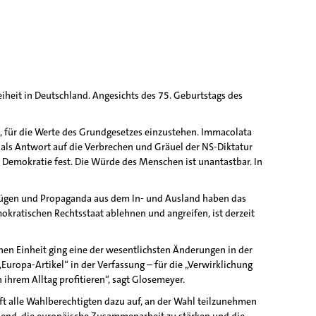
iheit in Deutschland. Angesichts des 75. Geburtstags des
g, für die Werte des Grundgesetzes einzustehen. Immacolata
als Antwort auf die Verbrechen und Gräuel der NS-Diktatur
 Demokratie fest. Die Würde des Menschen ist unantastbar. In
 Lügen und Propaganda aus dem In- und Ausland haben das
okratischen Rechtsstaat ablehnen und angreifen, ist derzeit
hen Einheit ging eine der wesentlichsten Änderungen in der
Europa-Artikel“ in der Verfassung – für die „Verwirklichung
ihrem Alltag profitieren“, sagt Glosemeyer.
t alle Wahlberechtigten dazu auf, an der Wahl teilzunehmen