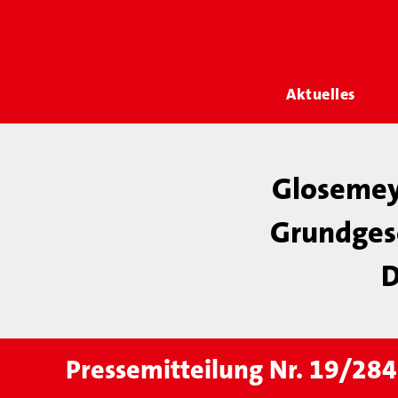
Aktuelles
Glosemey
Grundgese
D
Pressemitteilung Nr. 19/284