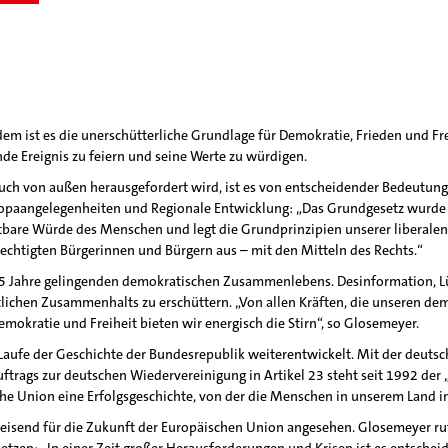
 ist es die unerschütterliche Grundlage für Demokratie, Frieden und Fre
de Ereignis zu feiern und seine Werte zu würdigen.
 auch von außen herausgefordert wird, ist es von entscheidender Bedeutun
ropaangelegenheiten und Regionale Entwicklung: „Das Grundgesetz wurde 
tbare Würde des Menschen und legt die Grundprinzipien unserer liberalen
echtigten Bürgerinnen und Bürgern aus – mit den Mitteln des Rechts.“
re 75 Jahre gelingenden demokratischen Zusammenlebens. Desinformation,
tlichen Zusammenhalts zu erschüttern. „Von allen Kräften, die unseren dem
mokratie und Freiheit bieten wir energisch die Stirn“, so Glosemeyer.
aufe der Geschichte der Bundesrepublik weiterentwickelt. Mit der deutsc
trags zur deutschen Wiedervereinigung in Artikel 23 steht seit 1992 der „
che Union eine Erfolgsgeschichte, von der die Menschen in unserem Land in 
eisend für die Zukunft der Europäischen Union angesehen. Glosemeyer ruf