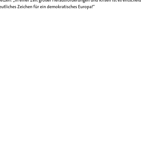
setzen: „In einer Zeit großer Herausforderungen und Krisen ist es entsch
deutliches Zeichen für ein demokratisches Europa!“