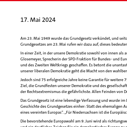
17. Mai 2024
Am 23. Mai 1949 wurde das Grundgesetz verkündet, und seitdem
Grundgesetzes am 23. Mai rufen wir dazu auf, dieses bedeuten
In einer Zeit, in der unsere Demokratie sowohl von innen als
Glosemeyer, Sprecherin der SPD-Fraktion für Bundes- und Eu
und des Zweiten Weltkriegs geschaffen. Es betont die unantas
unserer liberalen Demokratie geht die Macht von den wahlber
Jedoch sind 75 erfolgreiche Jahre keine Garantie für weite
Ziel, die Grundfesten unserer Demokratie und des gesellschaf
der Rechtsextremismus die gefährlichste. Allen Feinden von De
Das Grundgesetz ist eine lebendige Verfassung und wurde im L
Geschichte des Grundgesetzes einher: Statt des ehemaligen Auf
eines vereinten Europas“. „Für Niedersachsen ist die Europäis
Die bevorstehende Europawahl am 9. Juni wird als richtungsw