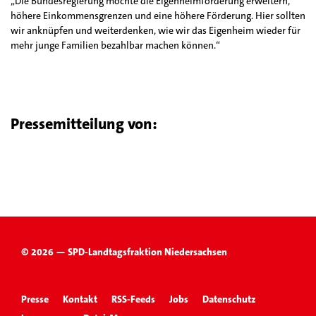
„Die Bundesregierung möchte die Eigenheimförderung erweitern,
höhere Einkommensgrenzen und eine höhere Förderung. Hier sollten
wir anknüpfen und weiterdenken, wie wir das Eigenheim wieder für
mehr junge Familien bezahlbar machen können.“
Pressemitteilung von:
© 2026 — SPD-Landtagsfraktion Niedersachsen
Presse
Kontakt
RSS-Feeds
Jobs
Datenschutz