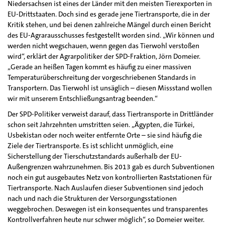
Niedersachsen ist eines der Länder mit den meisten Tierexporten in
EU-Drittstaaten. Doch sind es gerade jene Tiertransporte, die in der
Kritik stehen, und bei denen zahlreiche Mängel durch einen Bericht
des EU-Agrarausschusses festgestellt worden sind. „Wir können und
werden nicht wegschauen, wenn gegen das Tierwohl verstoßen
wird“, erklärt der Agrarpolitiker der SPD-Fraktion, Jörn Domeier.
„Gerade an heißen Tagen kommt es häufig zu einer massiven
Temperaturüberschreitung der vorgeschriebenen Standards in
Transportern. Das Tierwohl ist unsäglich – diesen Missstand wollen
wir mit unserem Entschließungsantrag beenden.“
Der SPD-Politiker verweist darauf, dass Tiertransporte in Drittländer
schon seit Jahrzehnten umstritten seien. „Ägypten, die Türkei,
Usbekistan oder noch weiter entfernte Orte – sie sind häufig die
Ziele der Tiertransporte. Es ist schlicht unmöglich, eine
Sicherstellung der Tierschutzstandards außerhalb der EU-
Außengrenzen wahrzunehmen. Bis 2013 gab es durch Subventionen
noch ein gut ausgebautes Netz von kontrollierten Raststationen für
Tiertransporte. Nach Auslaufen dieser Subventionen sind jedoch
nach und nach die Strukturen der Versorgungsstationen
weggebrochen. Deswegen ist ein konsequentes und transparentes
Kontrollverfahren heute nur schwer möglich“, so Domeier weiter.