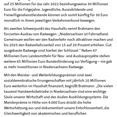
auf 25 Millionen für das Jahr 2022 beziehungsweise 30 Millionen
Euro für die Folgejahre. Jugendliche, Auszubildende und
Freiwilligendienstleistende können sich somit künftig für 30 Euro
monatlich in ihrem jeweiligen Verkehrsverbund bewegen.
Als zweiten Schwerpunkt des Haushalts nennt Bratmann den
forcierten Ausbau von Radwegen: „Niedersachsen ist Fahrradland.
Gemeinsam wollen wir den Radverkehr noch attraktiver machen und
bis 2025 den Radverkehrsanteil von 15 auf 20 Prozent erhöhen. Gut
ausgebaute Radwege sind hierbei der Schlüssel.“ Neben 47
Millionen Euro Landesmitteln für Neu- und Ausbauprojekte stehen
weitere 65 Millionen Euro Bundesförderung zur Verfügung – nie gab
es mehr Investitionen in Niedersachsens Radwege.
Mit den Meister- und Weiterbildungsprämien sind zwei
sozialdemokratische Errungenschaften mit jährlich 10 Millionen
Euro weiterhin im Haushalt finanziert, begrüßt Bratmann: „Die vielen
tausend Handwerksbetriebe in Niedersachsen sind eine wichtige
Säule unserer Wirtschaft und des dualen Ausbildungssystems. Die
Meisterprämie in Höhe von 4.000 Euro drückt die hohe
Wertschätzung aus und dokumentiert unsere Entschlossenheit, die
Gleichwertigkeit von akademischen und beruflichen