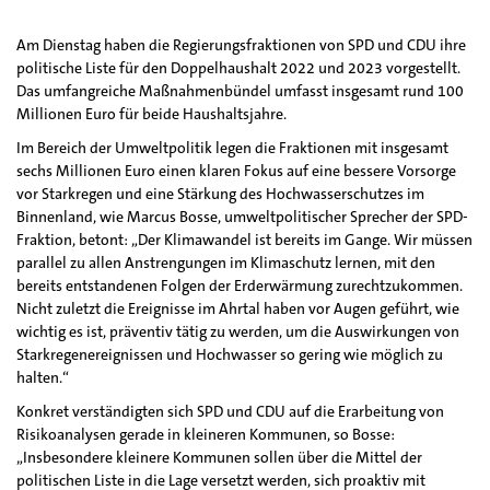
Am Dienstag haben die Regierungsfraktionen von SPD und CDU ihre
politische Liste für den Doppelhaushalt 2022 und 2023 vorgestellt.
Das umfangreiche Maßnahmenbündel umfasst insgesamt rund 100
Millionen Euro für beide Haushaltsjahre.
Im Bereich der Umweltpolitik legen die Fraktionen mit insgesamt
sechs Millionen Euro einen klaren Fokus auf eine bessere Vorsorge
vor Starkregen und eine Stärkung des Hochwasserschutzes im
Binnenland, wie Marcus Bosse, umweltpolitischer Sprecher der SPD-
Fraktion, betont: „Der Klimawandel ist bereits im Gange. Wir müssen
parallel zu allen Anstrengungen im Klimaschutz lernen, mit den
bereits entstandenen Folgen der Erderwärmung zurechtzukommen.
Nicht zuletzt die Ereignisse im Ahrtal haben vor Augen geführt, wie
wichtig es ist, präventiv tätig zu werden, um die Auswirkungen von
Starkregenereignissen und Hochwasser so gering wie möglich zu
halten.“
Konkret verständigten sich SPD und CDU auf die Erarbeitung von
Risikoanalysen gerade in kleineren Kommunen, so Bosse:
„Insbesondere kleinere Kommunen sollen über die Mittel der
politischen Liste in die Lage versetzt werden, sich proaktiv mit